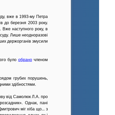
уду, вже в 1993-му Петра
в до березня 2003 року.
 Вже наступного року, в
 суду. Лише неодноразові
інших держорганів змусили
його було
обрано
членом
 рядом грубих порушень,
одними здібностями.
яву від Самолюк Л.А. про
розсадник». Однак, пані
итрович міг хіба що... з