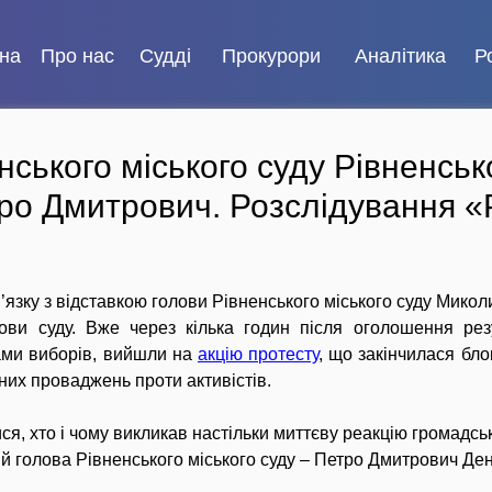
на
Про нас
Судді
Прокурори
Аналітика
Р
нського міського суду Рівненськ
ро Дмитрович. Розслідування 
в’язку з відставкою голови Рівненського міського суду Мико
ви суду. Вже через кілька годин після оголошення резу
ами виборів, вийшли на
акцію протесту
, що закінчилася бл
них проваджень проти активістів.
я, хто і чому викликав настільки миттєву реакцію громадськ
 голова Рівненського міського суду – Петро Дмитрович Де