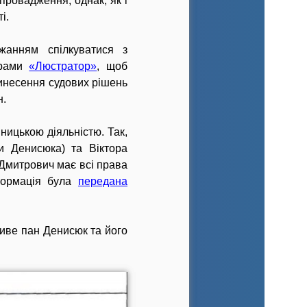
ровадження, однак, як і
і.
жанням спілкуватися з
ограми
«Люстратор»
, щоб
винесення судових рішень
н.
ницькою діяльністю. Так,
ри Денисюка) та Віктора
 Дмитрович має всі права
формація була
передана
живе пан Денисюк та його