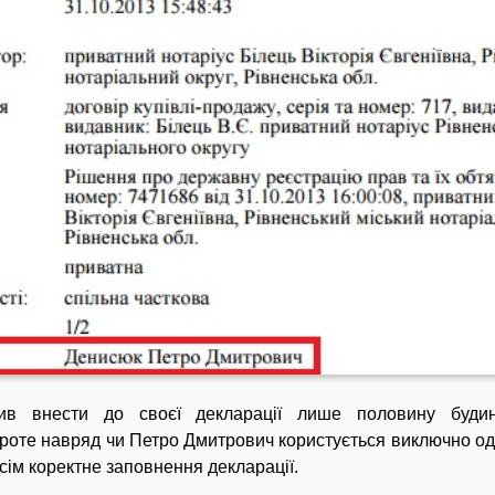
в внести до своєї декларації лише половину будин
роте навряд чи Петро Дмитрович користується виключно од
сім коректне заповнення декларації.