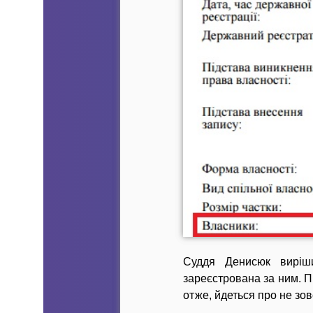
Суддя Денисюк виріши
зареєстрована за ним. П
отже, йдеться про не зов