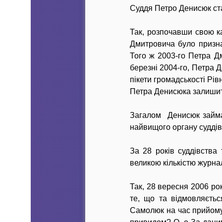
Суддя Петро Денисюк ста
Так, розпочавши свою ка
Дмитровича було призна
Того ж 2003-го Петра 
березні 2004-го, Петра 
пікети громадськості Рів
Петра Денисюка залишити
Загалом Денисюк займав
найвищого органу суддів
За 28 років суддівства
великою кількістю журнал
Так, 28 вересня 2006 ро
те, що та відмовляєтьс
Самолюк на час прийому 