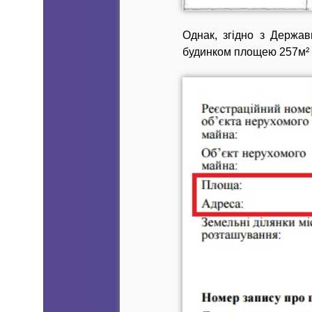
Однак, згідно з Держав
будинком площею 257м² у