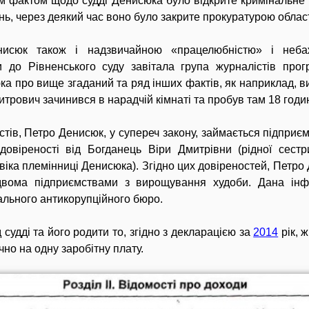
 фактом щодо судді Денисюка було відкрите кримінальне п
ь, через деякий час воно було закрите прокуратурою област
нисюк також і надзвичайною «працелюбністю» і неба
ли до Рівненського суду завітала група журналістів пр
а про вище згаданий та ряд інших фактів, як наприклад, 
митрович зачинився в нарадчій кімнаті та пробув там 18 годи
тів, Петро Денисюк, у супереч закону, займається підприєм
довіреності від Богданець Віри Дмитрівни (рідної сест
віка племінниці Денисюка). Згідно цих довіреностей, Петро
 двома підприємствами з вирощування худоби. Дана ін
ального антикорупційного бюро.
судді та його родити то, згідно з декларацією за
2014
рік, 
но на одну заробітну плату.