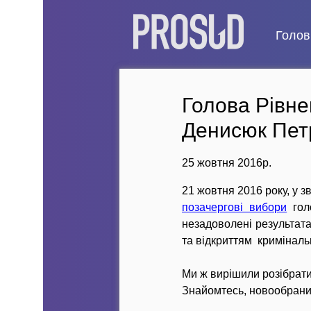
Голов
Голова Рівне
Денисюк Пет
25 жовтня 2016р.
21 жовтня 2016 року, у з
позачергові вибори
голо
незадоволені результат
та відкриттям криміналь
Ми ж вирішили розібратис
Знайомтесь, новообраний