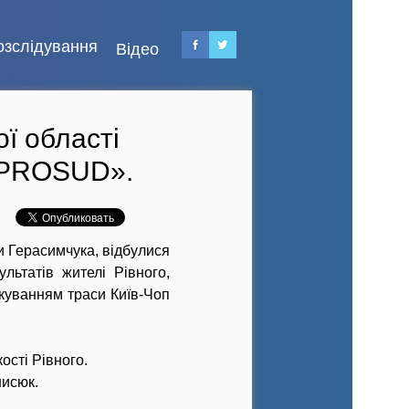
озслідування
Відео
ої області
«PROSUD».
ли Герасимчука, відбулися
льтатів жителі Рівного,
окуванням траси Київ-Чоп
ості Рівного.
нисюк.