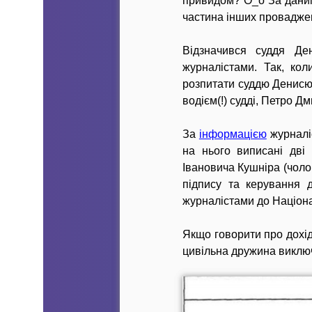
привидом? О_о За даним
частина інших проваджен
Відзначився суддя Де
журналістами. Так, ко
розпитати суддю Денисюк
водієм(!) судді, Петро Д
За
інформацією
журналіс
на нього виписані дві 
Івановича Кушніра (чоло
підпису та керування
журналістами до Націон
Якщо говорити про дохід 
цивільна дружина виключ