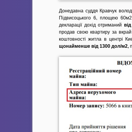
Донедавна суддя Кравчук волод
Підвисоцького 6, площею 60м2.
декларації дохід отриманий
від
продав свою квартиру за вкра
коштовності житла в центрі Ки
щонайменше від 1300 дол/м2,