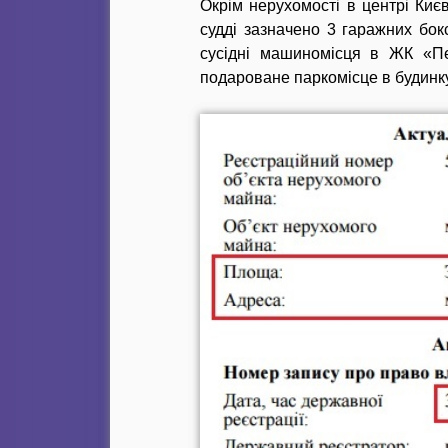
Окрім нерухомості в центрі Киє
судді зазначено 3 гаражних бок
сусідні машиномісця в ЖК «Пе
подароване паркомісце в будинк