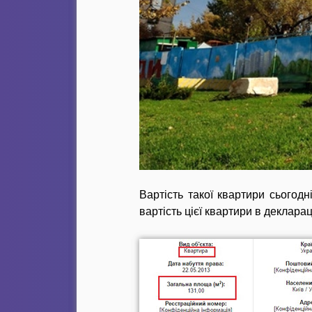
Вартість такої квартири сьогод
вартість цієї квартири в деклараці