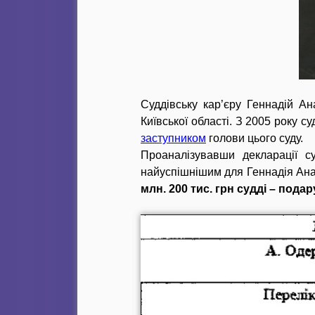
Суддівську кар’єру Геннадій А
Київської області. З 2005 року с
заступником
голови цього суду.
Проаналізувавши декларації с
найуспішнішим для Геннадія Анат
млн. 200 тис. грн судді – пода