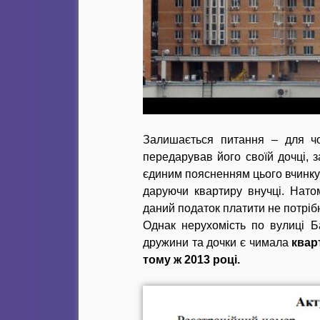
Залишається питання – для чо
передарував його своїй дочці, 
єдиним поясненням цього вчинк
даруючи квартиру внучці. Нато
даний податок платити не потріб
Однак нерухомість по вулиці Б
дружини та дочки є чимала
квар
тому ж 2013 році.