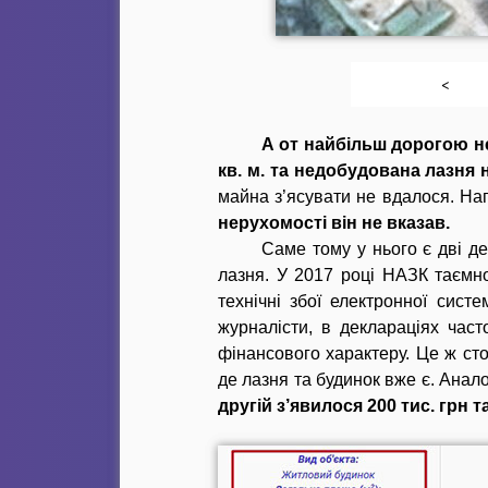
<
А от найбільш дорогою 
кв. м. та недобудована лазня н
майна з’ясувати не вдалося. На
нерухомості він не вказав.
Саме тому у нього є дві де
лазня. У 2017 році НАЗК таєм
технічні збої електронної сист
журналісти, в деклараціях част
фінансового характеру. Це ж сто
де лазня та будинок вже є. Анал
другій з’явилося 200 тис. грн та