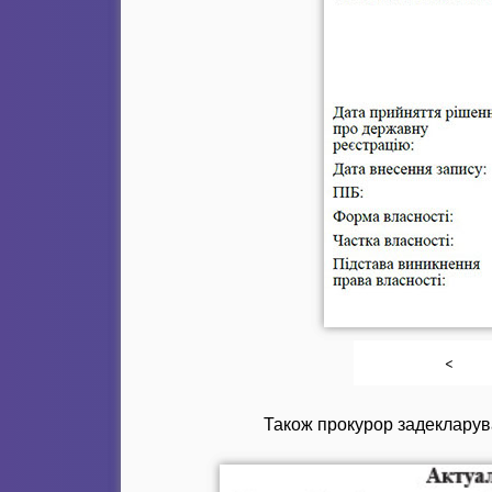
<
Також прокурор задекларува